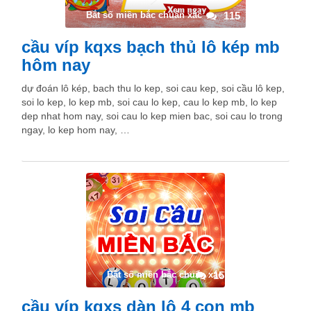
Bắt số miền bắc chuẩn xác
115
cầu víp kqxs bạch thủ lô kép mb
hôm nay
dự đoán lô kép, bach thu lo kep, soi cau kep, soi cầu lô kep,
soi lo kep, lo kep mb, soi cau lo kep, cau lo kep mb, lo kep
dep nhat hom nay, soi cau lo kep mien bac, soi cau lo trong
ngay, lo kep hom nay, …
Bắt số miền bắc chuẩn xác
157
cầu víp kqxs dàn lô 4 con mb