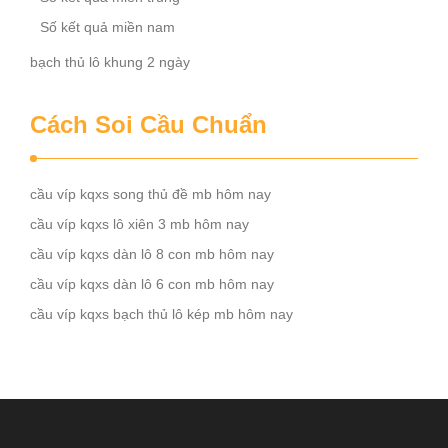
Số kết quả miền nam
bạch thủ lô khung 2 ngày
Cách Soi Cầu Chuẩn
cầu víp kqxs song thủ đề mb hôm nay
cầu víp kqxs lô xiên 3 mb hôm nay
cầu víp kqxs dàn lô 8 con mb hôm nay
cầu víp kqxs dàn lô 6 con mb hôm nay
cầu víp kqxs bạch thủ lô kép mb hôm nay