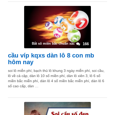
Bắt số miền bắc chuẩn xác
166
cầu víp kqxs dàn lô 8 con mb
hôm nay
soi lô miễn phí, bạch thủ lô khung 3 ngày miễn phí, soi cầu,
lô về cả cặp, dàn lô 10 số miền phí, dàn lô xiên 3, lô 6 số
miền bắc miễn phí, dàn lô 4 số miền bắc miễn phí, dàn lô 6
số cao cấp, dàn …