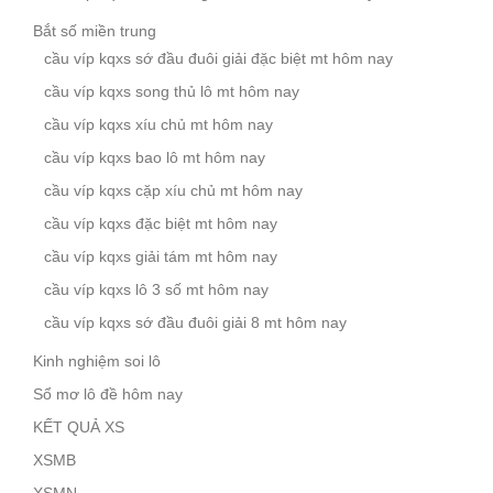
Bắt số miền trung
cầu víp kqxs sớ đầu đuôi giải đặc biệt mt hôm nay
cầu víp kqxs song thủ lô mt hôm nay
cầu víp kqxs xíu chủ mt hôm nay
cầu víp kqxs bao lô mt hôm nay
cầu víp kqxs cặp xíu chủ mt hôm nay
cầu víp kqxs đặc biệt mt hôm nay
cầu víp kqxs giải tám mt hôm nay
cầu víp kqxs lô 3 số mt hôm nay
cầu víp kqxs sớ đầu đuôi giải 8 mt hôm nay
Kinh nghiệm soi lô
Sổ mơ lô đề hôm nay
KẾT QUẢ XS
XSMB