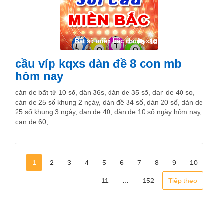
Bắt số miền bắc chuẩn xác
101
cầu víp kqxs dàn đề 8 con mb
hôm nay
dàn de bất tử 10 số, dàn 36s, dàn de 35 số, dan de 40 so,
dàn de 25 số khung 2 ngày, dàn đề 34 số, dàn 20 số, dàn de
25 số khung 3 ngày, dan de 40, dàn de 10 số ngày hôm nay,
dan đe 60, …
1
2
3
4
5
6
7
8
9
10
11
…
152
Tiếp theo