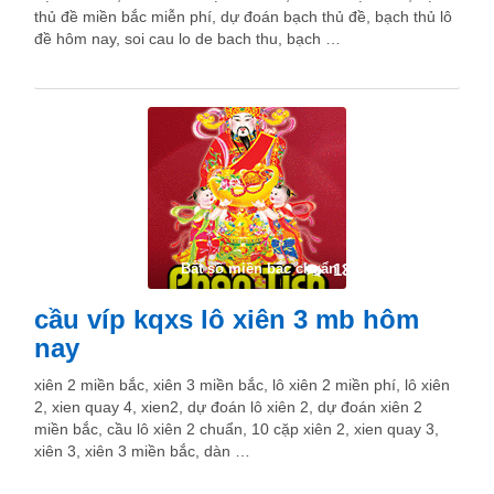
thủ đề miền bắc miễn phí, dự đoán bạch thủ đề, bạch thủ lô
đề hôm nay, soi cau lo de bach thu, bạch …
Bắt số miền bắc chuẩn xác
131
cầu víp kqxs lô xiên 3 mb hôm
nay
xiên 2 miền bắc, xiên 3 miền bắc, lô xiên 2 miền phí, lô xiên
2, xien quay 4, xien2, dự đoán lô xiên 2, dự đoán xiên 2
miền bắc, cầu lô xiên 2 chuẩn, 10 cặp xiên 2, xien quay 3,
xiên 3, xiên 3 miền bắc, dàn …