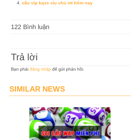
cầu víp kqxs xíu chủ mt hôm nay
122 Bình luận
Trả lời
Bạn phải
đăng nhập
để gửi phản hồi.
SIMILAR NEWS