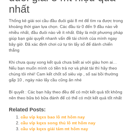
nhất
Thống kê giải soi cầu đầu đuôi giải 8 mt để tìm ra được trong
khoảng thời gian lựa chọn. Các đầu từ 0 đến 9 đầu nào về
nhiều nhất, đầu đuôi nào về ít nhất. Đây là một phương pháp
giúp bạn giải quyết nhanh vấn đề tài chính của mình ngay
bây giờ. Đã xác định chơi cứ tự tin lấy số để dành chiến
thắng
Khi chưa quay xong kết quả chưa biết ai với giàu hơn ai…
Nếu bạn muốn mình có tiền trả nợ và phát tài thì hãy theo
chúng tôi nhé! Cam kết chốt số siêu vip , số sai bồi thường
gấp 10 , ngày nào lấy cầu cũng ăn nhé
Bí quyết : Các bạn hãy theo đều để có một kết quả tốt không
nên theo bữa bỏ bữa đánh để có thể có một kết quả tốt nhất
Related Posts:
cầu víp kqxs bao lô mt hôm nay
cầu víp kqxs song thủ lô mt hôm nay
cầu víp kqxs giải tám mt hôm nay