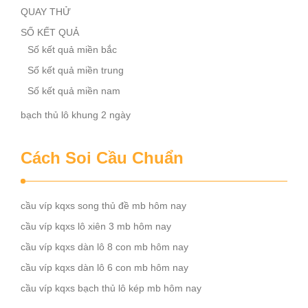
QUAY THỬ
SỐ KẾT QUẢ
Số kết quả miền bắc
Số kết quả miền trung
Số kết quả miền nam
bạch thủ lô khung 2 ngày
Cách Soi Cầu Chuẩn
cầu víp kqxs song thủ đề mb hôm nay
cầu víp kqxs lô xiên 3 mb hôm nay
cầu víp kqxs dàn lô 8 con mb hôm nay
cầu víp kqxs dàn lô 6 con mb hôm nay
cầu víp kqxs bạch thủ lô kép mb hôm nay