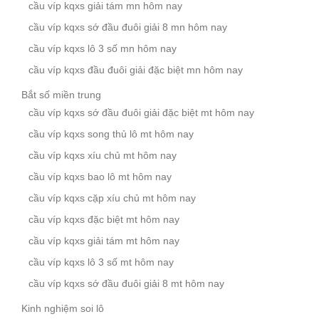
cầu víp kqxs giải tám mn hôm nay
cầu víp kqxs sớ đầu đuôi giải 8 mn hôm nay
cầu víp kqxs lô 3 số mn hôm nay
cầu víp kqxs đầu đuôi giải đặc biệt mn hôm nay
Bắt số miền trung
cầu víp kqxs sớ đầu đuôi giải đặc biệt mt hôm nay
cầu víp kqxs song thủ lô mt hôm nay
cầu víp kqxs xíu chủ mt hôm nay
cầu víp kqxs bao lô mt hôm nay
cầu víp kqxs cặp xíu chủ mt hôm nay
cầu víp kqxs đặc biệt mt hôm nay
cầu víp kqxs giải tám mt hôm nay
cầu víp kqxs lô 3 số mt hôm nay
cầu víp kqxs sớ đầu đuôi giải 8 mt hôm nay
Kinh nghiệm soi lô