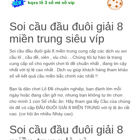
kqxs lô 3 số mt số vip
Soi cầu đầu đuôi giải 8
miền trung siêu víp
Soi cầu đầu đuôi giải 8 miền trung cung cấp các dịch vụ soi
cầu lô , cầu đề, xiên , xỉu chủ …Chúng tôi tự hào là trang
cung cấp số cho người chơi lô đề chuẩn nhất , đang tin cậy
nhất với tỷ lệ cao nhất . Dịch vụ giúp khách hàng tham khảo
số về kết quả cầu miền bắc chính xác nhất !!
Bạn là dân chơi Lô Đề chuyên nghiệp, bạn đánh lớn mỗi
ngày hoặc đang cần gỡ nợ, nhưng bạn không tự tin chọn
cho mình 1 con Số chắc ăn. Hãy tham gia lấy Cầu của chúng
tôi để có cặp ĐẦU ĐUÔI GIẢI 8 MIỀN TRUNG với tỷ lệ ăn rất
cao. (cơ hội ăn nhiều Nháy cao).
Soi cầu đầu đuôi giải 8