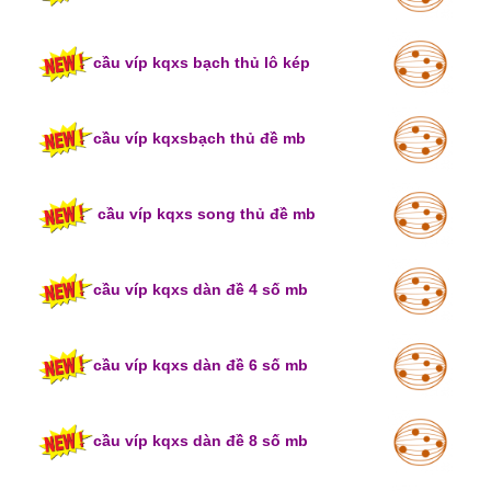
cầu víp kqxs bạch thủ lô kép
cầu víp kqxsbạch thủ đề mb
cầu víp kqxs song thủ đề mb
cầu víp kqxs dàn đề 4 số mb
cầu víp kqxs dàn đề 6 số mb
cầu víp kqxs dàn đề 8 số mb