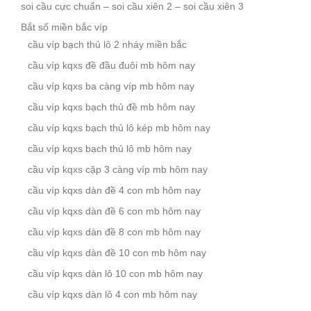
soi cầu cực chuẩn – soi cầu xiên 2 – soi cầu xiên 3
Bắt số miền bắc víp
cầu víp bạch thủ lô 2 nháy miền bắc
cầu víp kqxs đề đầu đuôi mb hôm nay
cầu víp kqxs ba càng víp mb hôm nay
cầu víp kqxs bạch thủ đề mb hôm nay
cầu víp kqxs bạch thủ lô kép mb hôm nay
cầu víp kqxs bạch thủ lô mb hôm nay
cầu víp kqxs cặp 3 càng víp mb hôm nay
cầu víp kqxs dàn đề 4 con mb hôm nay
cầu víp kqxs dàn đề 6 con mb hôm nay
cầu víp kqxs dàn đề 8 con mb hôm nay
cầu víp kqxs dàn đề 10 con mb hôm nay
cầu víp kqxs dàn lô 10 con mb hôm nay
cầu víp kqxs dàn lô 4 con mb hôm nay