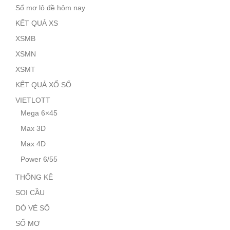
Sổ mơ lô đề hôm nay
KẾT QUẢ XS
XSMB
XSMN
XSMT
KẾT QUẢ XỔ SỐ
VIETLOTT
Mega 6×45
Max 3D
Max 4D
Power 6/55
THỐNG KÊ
SOI CẦU
DÒ VÉ SỐ
SỔ MƠ