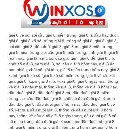
Bắt số miền trung
122
giải 8 vé số, soi cầu giải 8 miền trung, giải 8 là đầu hay đuôi,
giải 8, giải 8 xổ số, trúng giải 8, trúng số giải 8, giai 8, giải 8,
soi cầu giải 8, đầu đuôi giải 8, giải 8 mt, giải 8 miền trung,
giai 8 mien trung, soi cầu giải 8 miền trung, tính giải 8, giải 8
hôm nay, giải tám mt, soi cầu giái tám, giải 8 đề, giải 8 víp,
chốt số giải 8, xem giải 8, soi cầu giải 8 hôm nay, giải 8 ăn
bao nhiêu, chốt số giải tám, giải 8 miền trung hôm nay, giải 8
xsmt, giải 8 xổ số, giải 8 xổ số miền trung, giải 8 vé số, kết
quả giải 8, kqxs giải 8 mb, kqxs giải8, giải 8 ngày mai, thống
kê giải 8 ngày mai, thống kê giải 8, thống kê giải 8 hôm nay,
đầu đuôi giải 8, đầu đuôi giải 8 mt, đầu đuôi giải 8 miền
trung, soi cầu đầu đuôi giải 8, chốt số đầu đuôi giải 8, xem
đầu đâu giải 8, đầu đuôi giải 8 hôm nay, đầu đuôi giải 8 vé
số, kết quả đầu đuôi giải 8, thống kê đầu đuôi giải 8 hôm
nay, thống kê đầu đuôi giải 8 ngày trung, đầu đuôi giải 8 xổ
số miền trung, đầu đuôi giải 8 xsmt, sớ đầu đuôi mt, giải 8
mt, giải 8 miền trung, giải 8 miền trung hôm nay, giải 8 hôm