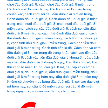
chơi đầu đuôi giải 8
,
cách chơi đầu đuôi giải 8 miền trung
,
Cách chơi số lô miền trung
,
Cách chơi số lô miền trung
chuẩn xác
,
cách chơi soi cầu đầu đuôi giải 8 mien trung
,
Cách đánh đầu đuôi giải 8
,
Cách đánh đầu đuôi giải 8 miền
trung
,
cách nuôi đầu đuôi giải 8
,
cách nuôi đầu đuôi giải 8
miền trung
,
cách soi cầu đầu đuôi giải 8
,
cách soi cầu đầu
đuôi giải 8 miền trung
,
cách thử đánh đầu đuôi giải 8
,
cách
thử đánh đầu đuôi giải 8 miền trung
,
cách tính đầu đuôi giải
8
,
cách tính đầu đuôi giải 8 miền trung
,
Cách tính tiền đầu
đuôi giải 8 mien trung
,
Cách tính tiền lô đề
,
Cách tính và chơi
đầu đuôi giải 8 mien trung dễ trúng nhất
,
cách vào tiền đầu
đuôi giải 8
,
cách vào tiền đầu đuôi giải 8 khung 3 ngày
,
cách
vào tiền đầu đuôi giải 8 khung 5 ngày
,
Cao thủ chốt số
,
Cao
thủ chốt số miền Trung
,
cau giai 8 mt
,
cầu víp kqxs sớ đầu
đuôi giải 8
,
đầu đuôi giải 8
,
đầu đuôi giải 8 miền trung
,
đầu
đuôi giải 8 miền trung hôm nay
,
đầu đuôi giải 8 mt hôm nay
,
Không có chuyên mục bảng đầu đuôi giải 8
,
soi cau dac biet
mt hom nay
,
soi cầu lô đề miền trung
,
soi cầu lô đề miền
trung ngay mai
,
soi cau mien trung chinh xac