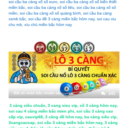
soi cầu ba càng xổ số euro
,
soi cầu ba càng xổ số kiến thiết
miền bắc
,
soi cầu ba càng xổ số liêu
,
soi cầu ba càng xổ số
miền
,
soi cầu ba càng xổ số quảng bình
,
soi cầu ba càng
xsmb bắc
,
soi cầu đề 3 càng miền bắc hôm nay
,
soi cau xiu
chu mb
,
xíu chủ miền bắc hôm nay
Bắt số miền bắc chuẩn xác
141
3 càng siêu chuẩn, 3 cang sieu vip, số 3 càng hôm nay,
soi cau 4 càng miền bắc mien phi, soi cầu 3 càng cao
cấp vip, cauvip66, 3 càng đề hôm nay, ba càng siêu vip,
3cangcaocap, soi cầu 3 càng miền bắc hôm nay, 3 càng