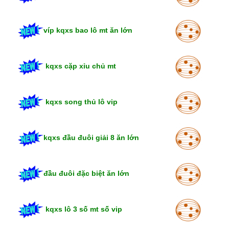
víp kqxs bao lô mt ăn lớn
kqxs cặp xỉu chủ mt
kqxs song thủ lô vip
kqxs đầu đuôi giải 8 ăn lớn
đầu đuôi đặc biệt ăn lớn
kqxs lô 3 số mt số vip