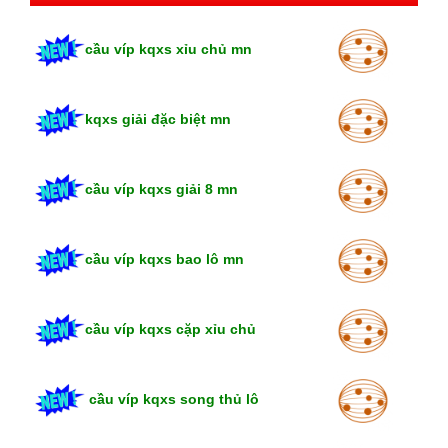
cầu víp kqxs xỉu chủ mn
kqxs giải đặc biệt mn
cầu víp kqxs giải 8 mn
cầu víp kqxs bao lô mn
cầu víp kqxs cặp xỉu chủ
cầu víp kqxs song thủ lô