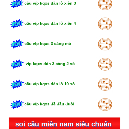
cầu víp kqxs dàn lô xiên 3
cầu víp kqxs dàn lô xiên 4
cầu víp kqxs 3 càng mb
víp kqxs dàn 3 càng 2 số
cầu víp kqxs dàn lô 10 số
cầu víp kqxs đề đầu đuôi
soi cầu miền nam siêu chuẩn