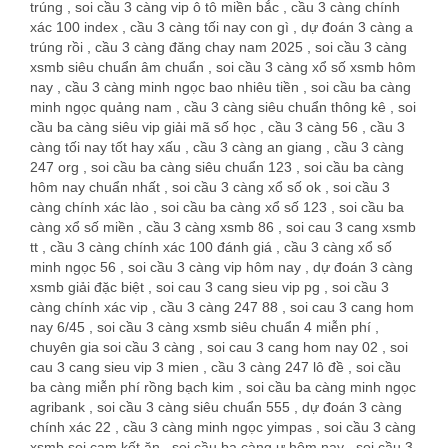
trúng , soi cầu 3 càng vip ô tô miền bắc , cầu 3 càng chính
xác 100 index , cầu 3 càng tối nay con gì , dự đoán 3 càng a
trúng rồi , cầu 3 càng đăng chay nam 2025 , soi cầu 3 càng
xsmb siêu chuẩn âm chuẩn , soi cầu 3 càng xổ số xsmb hôm
nay , cầu 3 càng minh ngọc bao nhiêu tiền , soi cầu ba càng
minh ngọc quảng nam , cầu 3 càng siêu chuẩn thông kê , soi
cầu ba càng siêu vip giải mã số học , cầu 3 càng 56 , cầu 3
càng tối nay tốt hay xấu , cầu 3 càng an giang , cầu 3 càng
247 org , soi cầu ba càng siêu chuẩn 123 , soi cầu ba càng
hôm nay chuẩn nhất , soi cầu 3 càng xổ số ok , soi cầu 3
càng chính xác lào , soi cầu ba càng xổ số 123 , soi cầu ba
càng xổ số miền , cầu 3 càng xsmb 86 , soi cau 3 cang xsmb
tt , cầu 3 càng chính xác 100 đánh giá , cầu 3 càng xổ số
minh ngọc 56 , soi cầu 3 càng vip hôm nay , dự đoán 3 càng
xsmb giải đặc biệt , soi cau 3 cang sieu vip pg , soi cầu 3
càng chính xác vip , cầu 3 càng 247 88 , soi cau 3 cang hom
nay 6/45 , soi cầu 3 càng xsmb siêu chuẩn 4 miễn phí ,
chuyên gia soi cầu 3 càng , soi cau 3 cang hom nay 02 , soi
cau 3 cang sieu vip 3 mien , cầu 3 càng 247 lô đề , soi cầu
ba càng miễn phí rồng bạch kim , soi cầu ba càng minh ngọc
agribank , soi cầu 3 càng siêu chuẩn 555 , dự đoán 3 càng
chính xác 22 , cầu 3 càng minh ngọc yimpas , soi cầu 3 càng
xsmb soi cam kết ăn , soi cầu ba càng ư hôm nay , soi cầu 3