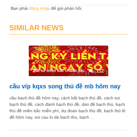
Bạn phải
đăng nhập
để gửi phản hồi.
SIMILAR NEWS
Bắt số miền bắc chuẩn xác
112
cầu víp kqxs song thủ đề mb hôm nay
cầu bạch thủ đề hôm nay, cách bắt bạch thủ đề, cách soi
bạch thủ đề, cách đánh bạch thủ đề, dàn đề bạch thủ, bạch
thủ đề miền bắc miễn phí, dự đoán bạch thủ đề, bạch thủ lô
đề hôm nay, soi cau lo de bach thu, bạch …