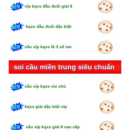
víp kqxs đầu đuôi giải 8
kqxs đầu đuôi đặc biệt
cầu víp kqxs lô 3 số mn
soi cầu miền trung siêu chuẩn
cầu víp kqxs xỉu chủ
kqxs giải đặc biệt vip
cầu víp kqxs giải 8 cao cấp