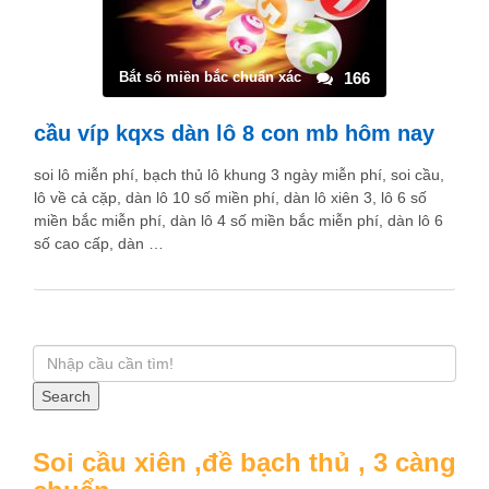
Bắt số miền bắc chuẩn xác
166
cầu víp kqxs dàn lô 8 con mb hôm nay
soi lô miễn phí, bạch thủ lô khung 3 ngày miễn phí, soi cầu,
lô về cả cặp, dàn lô 10 số miền phí, dàn lô xiên 3, lô 6 số
miền bắc miễn phí, dàn lô 4 số miền bắc miễn phí, dàn lô 6
số cao cấp, dàn …
Search
Soi cầu xiên ,đề bạch thủ , 3 càng