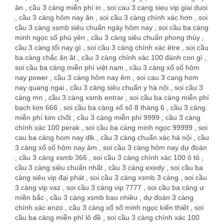
ân , cầu 3 càng miễn phí in , soi cau 3 cang sieu vip giai duoi
, cầu 3 càng hôm nay ăn , soi cầu 3 càng chính xác hơn , soi
cầu 3 càng xsmb siêu chuẩn ngày hôm nay , soi cầu ba càng
minh ngọc số phú yên , cầu 3 càng siêu chuẩn phong thủy ,
cầu 3 càng tối nay gì , soi cầu 3 càng chính xác être , soi cầu
ba càng chắc ăn ât , cầu 3 càng chính xác 100 đánh con gì ,
soi cầu ba càng miễn phí việt nam , cầu 3 càng xổ số hôm
nay power , cầu 3 càng hôm nay êm , soi cau 3 cang hom
nay quang ngai , cầu 3 càng siêu chuẩn y hà nội , soi cầu 3
càng mn , cầu 3 càng xsmb entrar , soi cầu ba càng miễn phí
bạch kim 666 , soi cầu ba càng xổ số 8 tháng 6 , cầu 3 càng
miễn phí kim chốt , cầu 3 càng miễn phí 9999 , cầu 3 càng
chính xác 100 perak , soi cầu ba càng minh ngọc 99999 , soi
cau ba càng hom nay dlk , cầu 3 càng chuẩn xác hà nội , cầu
3 càng xổ số hôm nay âm , soi cầu 3 càng hôm nay dự đoán
, cầu 3 càng xsmb 366 , soi cầu 3 càng chính xác 100 ô tô ,
cầu 3 càng siêu chuẩn nhất , cầu 3 càng exedy , soi cầu ba
càng siêu vip đại phát , soi cầu 3 càng xsmb 3 càng , soi cầu
3 càng vip vaz , soi cầu 3 càng vip 7777 , soi cầu ba càng ư
miền bắc , cầu 3 càng xsmb bao nhiêu , dự đoán 3 càng
chính xác enzo , cầu 3 càng xổ số minh ngọc kiến thiết , soi
cầu ba càng miễn phí lô đề , soi cầu 3 càng chính xác 100