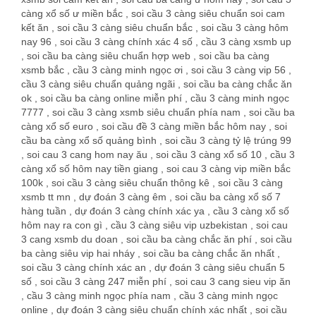
càng xổ số ư miền bắc , soi cầu 3 càng siêu chuẩn soi cam
kết ăn , soi cầu 3 càng siêu chuẩn bắc , soi cầu 3 càng hôm
nay 96 , soi cầu 3 càng chính xác 4 số , cầu 3 càng xsmb up
, soi cầu ba càng siêu chuẩn hợp web , soi cầu ba càng
xsmb bắc , cầu 3 càng minh ngọc ơi , soi cầu 3 càng vip 56 ,
cầu 3 càng siêu chuẩn quảng ngãi , soi cầu ba càng chắc ăn
ok , soi cầu ba càng online miễn phí , cầu 3 càng minh ngọc
7777 , soi cầu 3 càng xsmb siêu chuẩn phía nam , soi cầu ba
càng xổ số euro , soi cầu đề 3 càng miền bắc hôm nay , soi
cầu ba càng xổ số quảng bình , soi cầu 3 càng tỷ lệ trúng 99
, soi cau 3 cang hom nay ău , soi cầu 3 càng xổ số 10 , cầu 3
càng xổ số hôm nay tiền giang , soi cau 3 càng vip miền bắc
100k , soi cầu 3 càng siêu chuẩn thông kê , soi cầu 3 càng
xsmb tt mn , dự đoán 3 càng êm , soi cầu ba càng xổ số 7
hàng tuần , dự đoán 3 càng chính xác ya , cầu 3 càng xổ số
hôm nay ra con gì , cầu 3 càng siêu vip uzbekistan , soi cau
3 cang xsmb du doan , soi cầu ba càng chắc ăn phí , soi cầu
ba càng siêu vip hai nháy , soi cầu ba càng chắc ăn nhất ,
soi cầu 3 càng chính xác an , dự đoán 3 càng siêu chuẩn 5
số , soi cầu 3 càng 247 miễn phí , soi cau 3 cang sieu vip ăn
, cầu 3 càng minh ngọc phía nam , cầu 3 càng minh ngọc
online , dự đoán 3 càng siêu chuẩn chính xác nhất , soi cầu