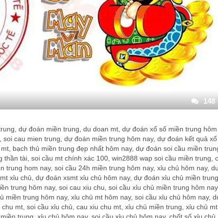
148
 trung, dự đoán miền trung, du doan mt, dự đoán xổ số miền trung hôm
, soi cau mien trung, dự đoán miền trung hôm nay, dự đoán kết quả xổ
 mt, bạch thủ miền trung đẹp nhất hôm nay, dự đoán soi cầu miền trung
 thần tài, soi cầu mt chính xác 100, win2888 wap soi cầu miền trung, 
ien trung hom nay, soi cầu 24h miền trung hôm nay, xỉu chủ hôm nay, d
smt xỉu chủ, dự đoán xsmt xỉu chủ hôm nay, dự đoán xỉu chủ miền trun
ền trung hôm nay, soi cau xiu chu, soi cầu xỉu chủ miền trung hôm nay,
hủ miền trung hôm nay, xỉu chủ mt hôm nay, soi cầu xỉu chủ hôm nay, 
chu mt, soi cầu xỉu chủ, cau xiu chu mt, xỉu chủ miền trung, xỉu chủ mt
 miền trung, xỉu chủ hôm nay, soi cầu xỉu chủ hôm nay, chốt số xỉu chủ