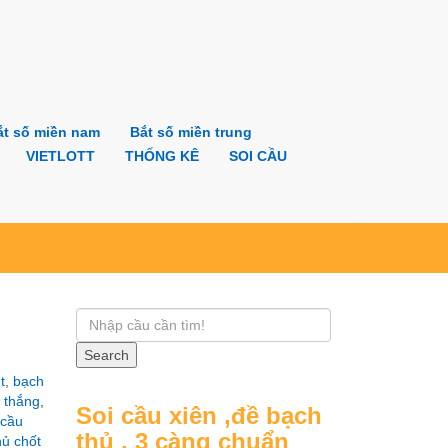
ắt số miền nam
Bắt số miền trung
VIETLOTT
THỐNG KÊ
SOI CẦU
Search
t
,
bạch
 thắng
,
Soi cầu xiên ,đề bạch
 cầu
thủ , 3 càng chuẩn
hủ chốt