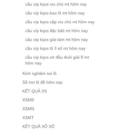
cầu víp kqxs xíu chủ mt hôm nay
cầu víp kqxs bao lô mt hôm nay
cầu víp kqxs cặp xíu chủ mt hôm nay
cầu víp kqxs đặc biệt mt hôm nay
cầu víp kqxs giải tám mt hôm nay
cầu víp kqxs lô 3 số mt hôm nay
cầu víp kqxs sớ đầu đuôi giải 8 mt
hôm nay
Kinh nghiệm soi lô
Sổ mơ lô đề hôm nay
KẾT QUẢ XS
XSMB
XSMN
XSMT
KẾT QUẢ XỔ SỐ