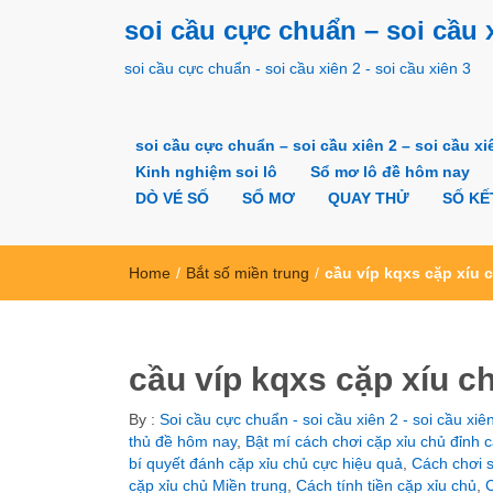
soi cầu cực chuẩn – soi cầu x
soi cầu cực chuẩn - soi cầu xiên 2 - soi cầu xiên 3
soi cầu cực chuẩn – soi cầu xiên 2 – soi cầu xi
Kinh nghiệm soi lô
Sổ mơ lô đề hôm nay
DÒ VÉ SỐ
SỔ MƠ
QUAY THỬ
SỐ KẾ
Home
/
Bắt số miền trung
/
cầu víp kqxs cặp xíu 
cầu víp kqxs cặp xíu 
By :
Soi cầu cực chuẩn - soi cầu xiên 2 - soi cầu xiê
thủ đề hôm nay
,
Bật mí cách chơi cặp xỉu chủ đỉnh 
bí quyết đánh cặp xỉu chủ cực hiệu quả
,
Cách chơi 
cặp xỉu chủ Miền trung
,
Cách tính tiền cặp xỉu chủ
,
C