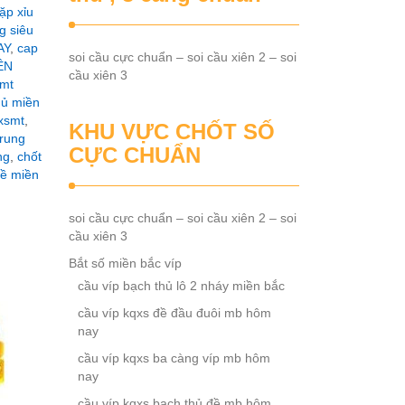
ặp xỉu
g siêu
AY
,
cap
soi cầu cực chuẩn – soi cầu xiên 2 – soi
ỀN
cầu xiên 3
 mt
hủ miền
 xsmt
,
KHU VỰC CHỐT SỐ
Trung
CỰC CHUẨN
ng
,
chốt
đề miền
soi cầu cực chuẩn – soi cầu xiên 2 – soi
cầu xiên 3
Bắt số miền bắc víp
cầu víp bạch thủ lô 2 nháy miền bắc
cầu víp kqxs đề đầu đuôi mb hôm
nay
cầu víp kqxs ba càng víp mb hôm
nay
cầu víp kqxs bạch thủ đề mb hôm