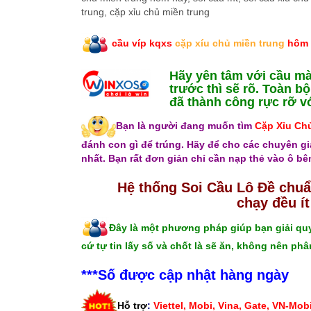
trung, cặp xỉu chủ miền trung
cầu víp kqxs
cặp xíu chủ miền trung
hôm 
Hãy yên tâm với cầu mà 
trước thì sẽ rõ. Toàn b
đã thành công rực rỡ vớ
Bạn là người đang muốn tìm
Cặp Xỉu Ch
đánh con gì để trúng. Hãy để cho các chuyên gi
nhất. Bạn rất đơn giản chỉ cần nạp thẻ vào ô b
Hệ thống Soi Cầu Lô Đề chuẩ
chạy đều ít
Đây là một phương pháp giúp bạn giải quy
cứ tự tin lấy số và chốt là sẽ ăn, không nên phâ
***Số được cập nhật hàng ngày
Hỗ trợ
:
Viettel, Mobi, Vina, Gate, VN-Mob