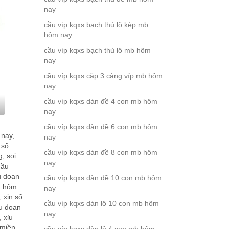
nay
cầu víp kqxs bạch thủ lô kép mb
hôm nay
cầu víp kqxs bạch thủ lô mb hôm
nay
cầu víp kqxs cặp 3 càng víp mb hôm
nay
cầu víp kqxs dàn đề 4 con mb hôm
nay
cầu víp kqxs dàn đề 6 con mb hôm
 nay,
nay
 số
cầu víp kqxs dàn đề 8 con mb hôm
, soi
nay
cầu
u doan
cầu víp kqxs dàn đề 10 con mb hôm
g hôm
nay
 xin số
cầu víp kqxs dàn lô 10 con mb hôm
du doan
nay
, xỉu
 miền