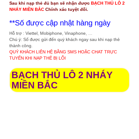
Sau khi nạp thẻ đủ bạn sẽ nhận được
BẠCH THỦ LÔ 2
NHÁY MIỀN BẮC
Chính xác tuyệt đối.
**Số được cập nhật hàng ngày
Hỗ trợ : Viettel, Mobiphone, Vinaphone, …
Chú ý: Số được gửi đến quý khách ngay sau khi nạp thẻ
thành công.
QUÝ KHÁCH LIÊN HỆ BẰNG SMS HOẶC CHAT TRỰC
TUYẾN KHI NẠP THẺ BỊ LỖI
BẠCH THỦ LÔ 2 NHÁY
MIỀN BẮC