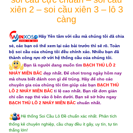
xiên 2 – soi cầu xiên 3 – lô 3
càng
Hãy Yên tâm với cầu mà chúng tôi đã chia
sẻ, các bạn có thể xem lại các bài trước thì sẽ rõ. Toàn
bộ soi cầu của chúng tôi đều chính xác. Nhiều bạn đã
thành công rực rỡ với hệ thống cầu của chúng tôi.
Bạn là người đang muốn tìm
BẠCH THỦ LÔ 2
NHÁY MIỀN BẮC
đẹp nhất. Để chơi trong ngày hôm nay
mà chưa biết đánh con gì để trúng. Hãy để cho các
chuyên gia của chúng tôi tìm giúp các bạn
BẠCH THỦ
LÔ 2 NHÁY MIỀN BẮC
tỉ lệ cao nhất. Bạn rất đơn giản
chỉ cần nạp thẻ vào ô bên dưới. Bạn sẽ sở hữu ngay
BẠCH THỦ LÔ 2 NHÁY MIỀN BẮC
chuẩn nhất.
Hệ thống Soi Cầu Lô Đề chuẩn xác nhất. Phân tích
thống kê chuyên nghiệp, cầu chạy đều ít gãy, uy tín, tự tin
thắng lớn!