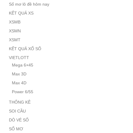
Sổ mơ lô đề hôm nay
KẾT QUẢ XS
XSMB
XSMN
XSMT
KẾT QUẢ XỔ SỐ
VIETLOTT
Mega 6×45
Max 3D
Max 4D
Power 6/55
THỐNG KÊ
SOI CẦU
DÒ VÉ SỐ
SỔ MƠ