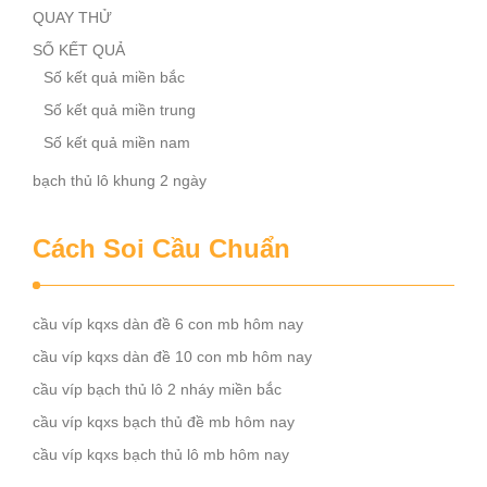
QUAY THỬ
SỐ KẾT QUẢ
Số kết quả miền bắc
Số kết quả miền trung
Số kết quả miền nam
bạch thủ lô khung 2 ngày
Cách Soi Cầu Chuẩn
cầu víp kqxs dàn đề 6 con mb hôm nay
cầu víp kqxs dàn đề 10 con mb hôm nay
cầu víp bạch thủ lô 2 nháy miền bắc
cầu víp kqxs bạch thủ đề mb hôm nay
cầu víp kqxs bạch thủ lô mb hôm nay