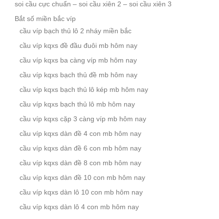
soi cầu cực chuẩn – soi cầu xiên 2 – soi cầu xiên 3
Bắt số miền bắc víp
cầu víp bạch thủ lô 2 nháy miền bắc
cầu víp kqxs đề đầu đuôi mb hôm nay
cầu víp kqxs ba càng víp mb hôm nay
cầu víp kqxs bạch thủ đề mb hôm nay
cầu víp kqxs bạch thủ lô kép mb hôm nay
cầu víp kqxs bạch thủ lô mb hôm nay
cầu víp kqxs cặp 3 càng víp mb hôm nay
cầu víp kqxs dàn đề 4 con mb hôm nay
cầu víp kqxs dàn đề 6 con mb hôm nay
cầu víp kqxs dàn đề 8 con mb hôm nay
cầu víp kqxs dàn đề 10 con mb hôm nay
cầu víp kqxs dàn lô 10 con mb hôm nay
cầu víp kqxs dàn lô 4 con mb hôm nay