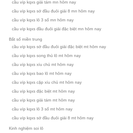
cầu víp kqxs giải tám mn hôm nay
cầu víp kqxs sớ đầu đuôi giải 8 mn hôm nay
cầu víp kqxs lô 3 số mn hôm nay
cầu víp kqxs đầu đuôi giải đặc biệt mn hôm nay
Bắt số miền trung
cầu víp kqxs sớ đầu đuôi giải đặc biệt mt hôm nay
cầu víp kqxs song thủ lô mt hôm nay
cầu víp kqxs xíu chủ mt hôm nay
cầu víp kqxs bao lô mt hôm nay
cầu víp kqxs cặp xíu chủ mt hôm nay
cầu víp kqxs đặc biệt mt hôm nay
cầu víp kqxs giải tám mt hôm nay
cầu víp kqxs lô 3 số mt hôm nay
cầu víp kqxs sớ đầu đuôi giải 8 mt hôm nay
Kinh nghiệm soi lô