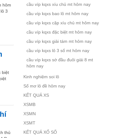
cầu víp kqxs xíu chủ mt hôm nay
am hôm
lô 3
cầu víp kqxs bao lô mt hôm nay
cầu víp kqxs cặp xíu chủ mt hôm nay
cầu víp kqxs đặc biệt mt hôm nay
cầu víp kqxs giải tám mt hôm nay
cầu víp kqxs lô 3 số mt hôm nay
m
cầu víp kqxs sớ đầu đuôi giải 8 mt
hôm nay
 biệt
Kinh nghiệm soi lô
biệt
Sổ mơ lô đề hôm nay
KẾT QUẢ XS
XSMB
hí
XSMN
XSMT
KẾT QUẢ XỔ SỐ
ch thủ