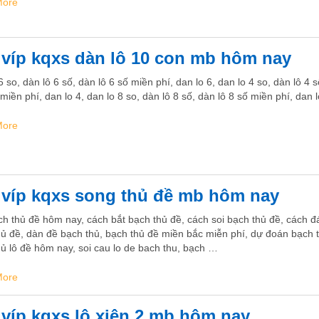
More
 víp kqxs dàn lô 10 con mb hôm nay
6 so, dàn lô 6 số, dàn lô 6 số miền phí, dan lo 6, dan lo 4 so, dàn lô 4 
 miền phí, dan lo 4, dan lo 8 so, dàn lô 8 số, dàn lô 8 số miền phí, dan 
More
 víp kqxs song thủ đề mb hôm nay
ch thủ đề hôm nay, cách bắt bạch thủ đề, cách soi bạch thủ đề, cách 
hủ đề, dàn đề bạch thủ, bạch thủ đề miền bắc miễn phí, dự đoán bạch 
ủ lô đề hôm nay, soi cau lo de bach thu, bạch …
More
 víp kqxs lô xiên 2 mb hôm nay