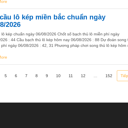
More
 cầu lô kép miền bắc chuẩn ngày
08/2026
u lô kép chuẩn ngày 06/08/2026 Chốt số bạch thủ lô miễn phí ngày
2026 : 44 Cầu bạch thủ lô kép hôm nay 06/08/2026 : 88 Dự đoán song 
n phí ngày 06/08/2026 : 42, 31 Phương pháp chơi song thủ lô kép hôm
More
5
6
7
8
9
10
11
12
…
152
Tiế