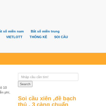
ắt số miền nam
Bắt số miền trung
VIETLOTT
THỐNG KÊ
SOI CẦU
Search
lô 10
ễn phí,
Soi cầu xiên ,đề bạch
thủ , 3 càng chuẩn