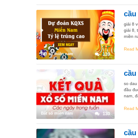
cầu
giải 8 
giải 8, 
miền n
Read 
Bắt số miền nam
139
cầu
so dau
đầu đu
nam, đ
Read 
Bắt số miền nam
130
cầu