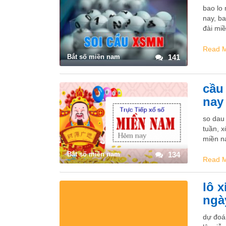
bao lo
nay, b
đài mi
Read 
Bắt số miền nam
141
cầu
nay
so dau
tuần, x
miền n
Bắt số miền nam
134
Read 
lô 
ngà
dự đoá