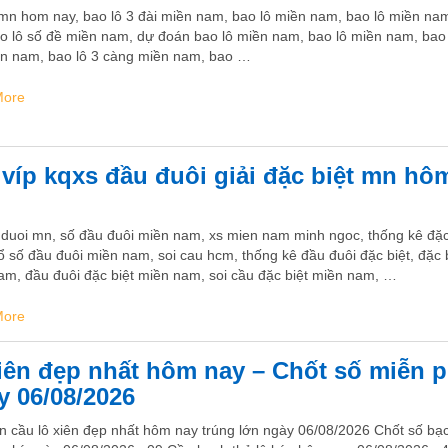
 mn hom nay, bao lô 3 đài miền nam, bao lô miền nam, bao lô miền n
ao lô số đề miền nam, dự đoán bao lô miền nam, bao lô miền nam, bao 
ền nam, bao lô 3 càng miền nam, bao …
More
 víp kqxs đầu đuôi giải đặc biệt mn hô
 duoi mn, số đầu đuôi miền nam, xs mien nam minh ngoc, thống kê đặc
ổ số đầu đuôi miền nam, soi cau hcm, thống kê đầu đuôi đặc biệt, đặc 
am, đầu đuôi đặc biệt miền nam, soi cầu đặc biệt miền nam, …
More
xiên đẹp nhất hôm nay – Chốt số miễn p
y 06/08/2026
n cầu lô xiên đẹp nhất hôm nay trúng lớn ngày 06/08/2026 Chốt số bạ