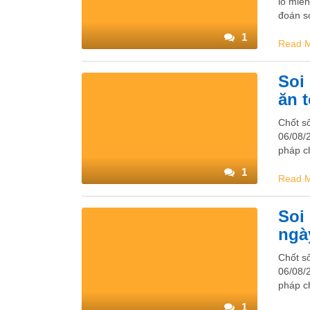
lô miễ
đoán s
1
Read 
Soi
ăn 
Chốt s
06/08/
pháp c
1
Read 
Soi
ngà
Chốt s
06/08/
pháp c
1