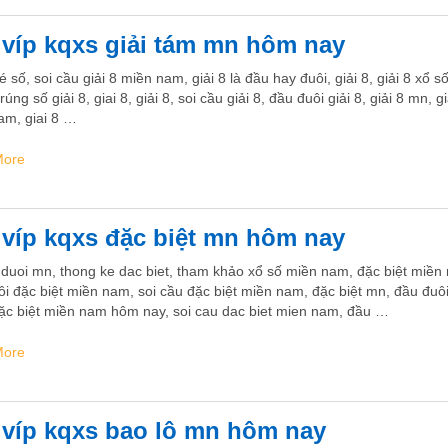
 víp kqxs giải tám mn hôm nay
vé số, soi cầu giải 8 miền nam, giải 8 là đầu hay đuôi, giải 8, giải 8 xổ s
trúng số giải 8, giai 8, giải 8, soi cầu giải 8, đầu đuôi giải 8, giải 8 mn, gi
am, giai 8 …
More
 víp kqxs đặc biệt mn hôm nay
 duoi mn, thong ke dac biet, tham khảo xổ số miền nam, đặc biệt miền
ôi đặc biệt miền nam, soi cầu đặc biệt miền nam, đặc biệt mn, đầu đuô
ặc biệt miền nam hôm nay, soi cau dac biet mien nam, đầu …
More
 víp kqxs bao lô mn hôm nay