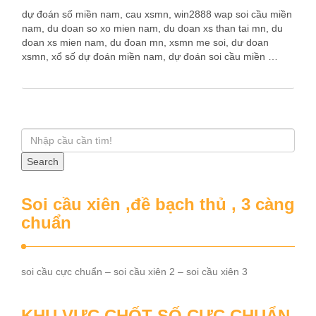
dự đoán số miền nam, cau xsmn, win2888 wap soi cầu miền
nam, du doan so xo mien nam, du doan xs than tai mn, du
doan xs mien nam, du đoan mn, xsmn me soi, dư doan
xsmn, xổ số dự đoán miền nam, dự đoán soi cầu miền …
Search
Soi cầu xiên ,đề bạch thủ , 3 càng
chuẩn
soi cầu cực chuẩn – soi cầu xiên 2 – soi cầu xiên 3
KHU VỰC CHỐT SỐ CỰC CHUẨN