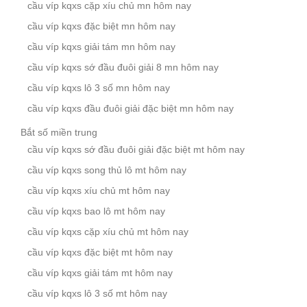
cầu víp kqxs cặp xíu chủ mn hôm nay
cầu víp kqxs đặc biệt mn hôm nay
cầu víp kqxs giải tám mn hôm nay
cầu víp kqxs sớ đầu đuôi giải 8 mn hôm nay
cầu víp kqxs lô 3 số mn hôm nay
cầu víp kqxs đầu đuôi giải đặc biệt mn hôm nay
Bắt số miền trung
cầu víp kqxs sớ đầu đuôi giải đặc biệt mt hôm nay
cầu víp kqxs song thủ lô mt hôm nay
cầu víp kqxs xíu chủ mt hôm nay
cầu víp kqxs bao lô mt hôm nay
cầu víp kqxs cặp xíu chủ mt hôm nay
cầu víp kqxs đặc biệt mt hôm nay
cầu víp kqxs giải tám mt hôm nay
cầu víp kqxs lô 3 số mt hôm nay