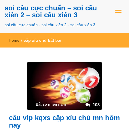
soi cầu cực chuẩn – soi cầu
xiên 2 – soi cầu xiên 3
soi cầu cực chuẩn - soi cầu xiên 2 - soi cầu xiên 3
Home
/
cặp xíu chủ bất bại
Bắt số miền nam
103
cầu víp kqxs cặp xíu chủ mn hôm
nay