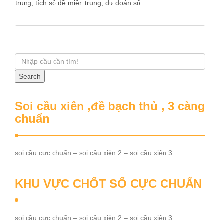
trung, tích số đề miền trung, dự đoán số …
Search
Soi cầu xiên ,đề bạch thủ , 3 càng
chuẩn
soi cầu cực chuẩn – soi cầu xiên 2 – soi cầu xiên 3
KHU VỰC CHỐT SỐ CỰC CHUẨN
soi cầu cực chuẩn – soi cầu xiên 2 – soi cầu xiên 3