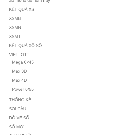
Sổ mơ lô đề hôm nay
KẾT QUẢ XS
XSMB
XSMN
XSMT
KẾT QUẢ XỔ SỐ
VIETLOTT
Mega 6×45
Max 3D
Max 4D
Power 6/55
THỐNG KÊ
SOI CẦU
DÒ VÉ SỐ
SỔ MƠ