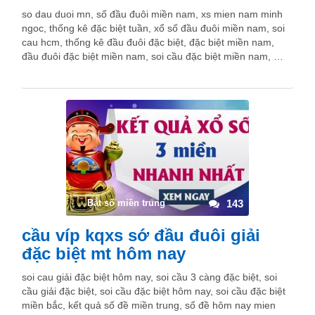
so dau duoi mn, số đầu đuôi miền nam, xs mien nam minh
ngoc, thống kê đặc biệt tuần, xổ số đầu đuôi miền nam, soi
cau hcm, thống kê đầu đuôi đặc biệt, đặc biệt miền nam,
đầu đuôi đặc biệt miền nam, soi cầu đặc biệt miền nam, …
Bắt số miền trung
143
cầu víp kqxs sớ đầu đuôi giải
đặc biệt mt hôm nay
soi cau giải đặc biệt hôm nay, soi cầu 3 càng đặc biệt, soi
cầu giải đặc biệt, soi cầu đặc biệt hôm nay, soi cầu đặc biệt
miền bắc, kết quả số đề miền trung, số đề hôm nay mien