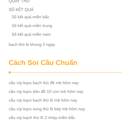
QUAY THỬ
SỐ KẾT QUẢ
Số kết quả miền bắc
Số kết quả miền trung
Số kết quả miền nam
bạch thủ lô khung 2 ngày
Cách Soi Cầu Chuẩn
cầu víp kqxs bạch thủ đề mb hôm nay
cầu víp kqxs dàn đề 10 con mb hôm nay
cầu víp kqxs bạch thủ lô mb hôm nay
cầu víp kqxs song thủ lô kép mb hôm nay
cầu víp bạch thủ lô 2 nháy miền bắc