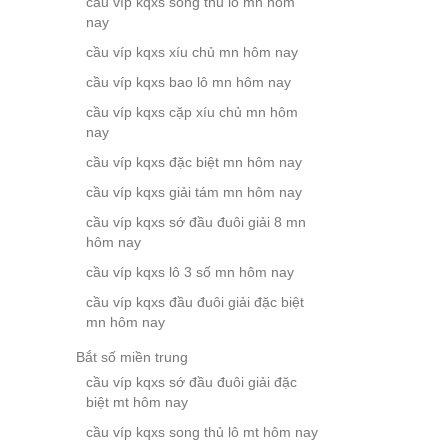
cầu víp kqxs song thủ lô mn hôm
nay
cầu víp kqxs xíu chủ mn hôm nay
cầu víp kqxs bao lô mn hôm nay
cầu víp kqxs cặp xíu chủ mn hôm
nay
cầu víp kqxs đặc biệt mn hôm nay
cầu víp kqxs giải tám mn hôm nay
cầu víp kqxs sớ đầu đuôi giải 8 mn
hôm nay
cầu víp kqxs lô 3 số mn hôm nay
cầu víp kqxs đầu đuôi giải đặc biệt
mn hôm nay
Bắt số miền trung
cầu víp kqxs sớ đầu đuôi giải đặc
biệt mt hôm nay
cầu víp kqxs song thủ lô mt hôm nay