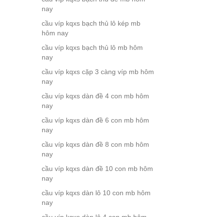
nay
cầu víp kqxs bạch thủ lô kép mb
hôm nay
cầu víp kqxs bạch thủ lô mb hôm
nay
cầu víp kqxs cặp 3 càng víp mb hôm
nay
cầu víp kqxs dàn đề 4 con mb hôm
nay
cầu víp kqxs dàn đề 6 con mb hôm
nay
cầu víp kqxs dàn đề 8 con mb hôm
nay
cầu víp kqxs dàn đề 10 con mb hôm
nay
cầu víp kqxs dàn lô 10 con mb hôm
nay