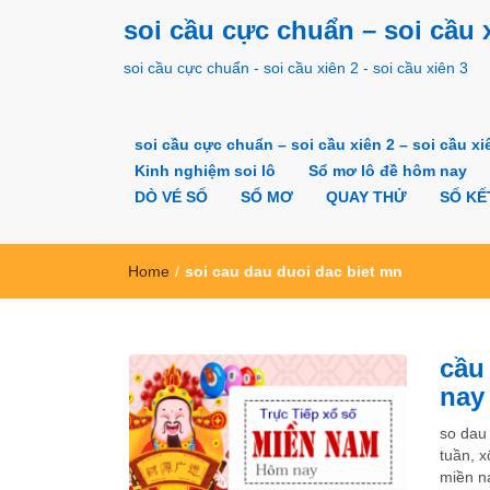
soi cầu cực chuẩn – soi cầu x
soi cầu cực chuẩn - soi cầu xiên 2 - soi cầu xiên 3
soi cầu cực chuẩn – soi cầu xiên 2 – soi cầu xi
Kinh nghiệm soi lô
Sổ mơ lô đề hôm nay
DÒ VÉ SỐ
SỔ MƠ
QUAY THỬ
SỐ KẾ
Home
/
soi cau dau duoi dac biet mn
cầu
nay
so dau
tuần, x
miền n