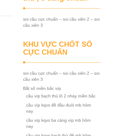
soi cầu cực chuẩn – soi cầu xiên 2 – soi
cầu xiên 3
KHU VỰC CHỐT SỐ
CỰC CHUẨN
soi cầu cực chuẩn – soi cầu xiên 2 – soi
cầu xiên 3
Bắt số miền bắc víp
cầu víp bạch thủ lô 2 nháy miền bắc
cầu víp kqxs đề đầu đuôi mb hôm
nay
cầu víp kqxs ba càng víp mb hôm
nay
cầu víp kqxs bạch thủ đề mb hôm