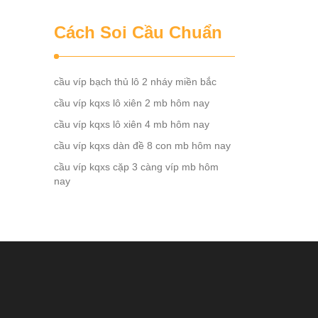
Cách Soi Cầu Chuẩn
cầu víp bạch thủ lô 2 nháy miền bắc
cầu víp kqxs lô xiên 2 mb hôm nay
cầu víp kqxs lô xiên 4 mb hôm nay
cầu víp kqxs dàn đề 8 con mb hôm nay
cầu víp kqxs cặp 3 càng víp mb hôm
nay