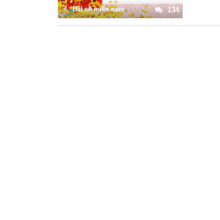
Bắt số miền nam
134