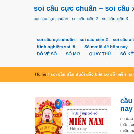
soi cầu cực chuẩn – soi cầu x
soi cầu cực chuẩn - soi cầu xiên 2 - soi cầu xiên 3
soi cầu cực chuẩn – soi cầu xiên 2 – soi cầu xi
Kinh nghiệm soi lô
Sổ mơ lô đề hôm nay
DÒ VÉ SỐ
SỔ MƠ
QUAY THỬ
SỐ KẾ
Home
/
soi cầu đầu đuôi đặc biệt xổ số miền na
cầu
nay
so dau
tuần, x
miền n