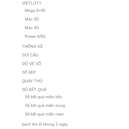
VIETLOTT
Mega 6×45
Max 3D
Max 4D
Power 6/55
THỐNG KÊ
SOI CẦU
DÒ VÉ SỐ
SỔ MƠ
QUAY THỬ
SỐ KẾT QUẢ
Số kết quả miền bắc
Số kết quả miền trung
Số kết quả miền nam
bạch thủ lô khung 2 ngày