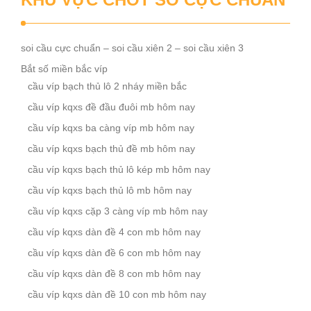
soi cầu cực chuẩn – soi cầu xiên 2 – soi cầu xiên 3
Bắt số miền bắc víp
cầu víp bạch thủ lô 2 nháy miền bắc
cầu víp kqxs đề đầu đuôi mb hôm nay
cầu víp kqxs ba càng víp mb hôm nay
cầu víp kqxs bạch thủ đề mb hôm nay
cầu víp kqxs bạch thủ lô kép mb hôm nay
cầu víp kqxs bạch thủ lô mb hôm nay
cầu víp kqxs cặp 3 càng víp mb hôm nay
cầu víp kqxs dàn đề 4 con mb hôm nay
cầu víp kqxs dàn đề 6 con mb hôm nay
cầu víp kqxs dàn đề 8 con mb hôm nay
cầu víp kqxs dàn đề 10 con mb hôm nay