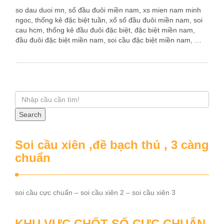
so dau duoi mn, số đầu đuôi miền nam, xs mien nam minh
ngoc, thống kê đặc biệt tuần, xổ số đầu đuôi miền nam, soi
cau hcm, thống kê đầu đuôi đặc biệt, đặc biệt miền nam,
đầu đuôi đặc biệt miền nam, soi cầu đặc biệt miền nam, …
Search
Soi cầu xiên ,đề bạch thủ , 3 càng
chuẩn
soi cầu cực chuẩn – soi cầu xiên 2 – soi cầu xiên 3
KHU VỰC CHỐT SỐ CỰC CHUẨN