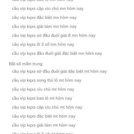
cầu víp kqxs cặp xíu chủ mn hôm nay
cầu víp kqxs đặc biệt mn hôm nay
cầu víp kqxs giải tám mn hôm nay
cầu víp kqxs sớ đầu đuôi giải 8 mn hôm nay
cầu víp kqxs lô 3 số mn hôm nay
cầu víp kqxs đầu đuôi giải đặc biệt mn hôm nay
Bắt số miền trung
cầu víp kqxs sớ đầu đuôi giải đặc biệt mt hôm nay
cầu víp kqxs song thủ lô mt hôm nay
cầu víp kqxs xíu chủ mt hôm nay
cầu víp kqxs bao lô mt hôm nay
cầu víp kqxs cặp xíu chủ mt hôm nay
cầu víp kqxs đặc biệt mt hôm nay
cầu víp kqxs giải tám mt hôm nay