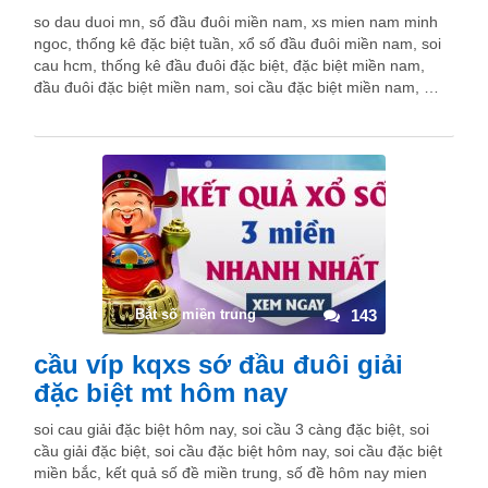
so dau duoi mn, số đầu đuôi miền nam, xs mien nam minh
ngoc, thống kê đặc biệt tuần, xổ số đầu đuôi miền nam, soi
cau hcm, thống kê đầu đuôi đặc biệt, đặc biệt miền nam,
đầu đuôi đặc biệt miền nam, soi cầu đặc biệt miền nam, …
Bắt số miền trung
143
cầu víp kqxs sớ đầu đuôi giải
đặc biệt mt hôm nay
soi cau giải đặc biệt hôm nay, soi cầu 3 càng đặc biệt, soi
cầu giải đặc biệt, soi cầu đặc biệt hôm nay, soi cầu đặc biệt
miền bắc, kết quả số đề miền trung, số đề hôm nay mien