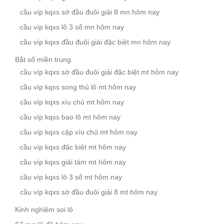
cầu víp kqxs sớ đầu đuôi giải 8 mn hôm nay
cầu víp kqxs lô 3 số mn hôm nay
cầu víp kqxs đầu đuôi giải đặc biệt mn hôm nay
Bắt số miền trung
cầu víp kqxs sớ đầu đuôi giải đặc biệt mt hôm nay
cầu víp kqxs song thủ lô mt hôm nay
cầu víp kqxs xíu chủ mt hôm nay
cầu víp kqxs bao lô mt hôm nay
cầu víp kqxs cặp xíu chủ mt hôm nay
cầu víp kqxs đặc biệt mt hôm nay
cầu víp kqxs giải tám mt hôm nay
cầu víp kqxs lô 3 số mt hôm nay
cầu víp kqxs sớ đầu đuôi giải 8 mt hôm nay
Kinh nghiệm soi lô