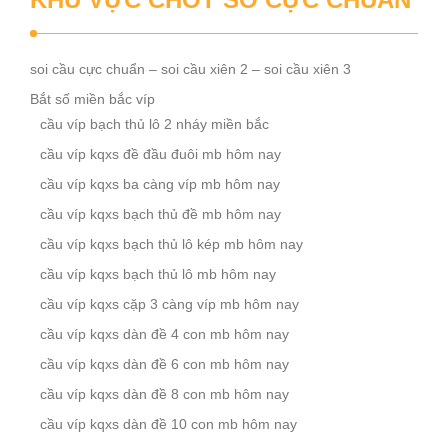
soi cầu cực chuẩn – soi cầu xiên 2 – soi cầu xiên 3
Bắt số miền bắc víp
cầu víp bạch thủ lô 2 nháy miền bắc
cầu víp kqxs đề đầu đuôi mb hôm nay
cầu víp kqxs ba càng víp mb hôm nay
cầu víp kqxs bạch thủ đề mb hôm nay
cầu víp kqxs bạch thủ lô kép mb hôm nay
cầu víp kqxs bạch thủ lô mb hôm nay
cầu víp kqxs cặp 3 càng víp mb hôm nay
cầu víp kqxs dàn đề 4 con mb hôm nay
cầu víp kqxs dàn đề 6 con mb hôm nay
cầu víp kqxs dàn đề 8 con mb hôm nay
cầu víp kqxs dàn đề 10 con mb hôm nay