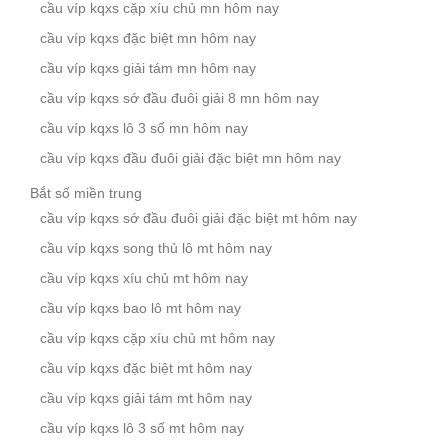
cầu víp kqxs cặp xíu chủ mn hôm nay
cầu víp kqxs đặc biệt mn hôm nay
cầu víp kqxs giải tám mn hôm nay
cầu víp kqxs sớ đầu đuôi giải 8 mn hôm nay
cầu víp kqxs lô 3 số mn hôm nay
cầu víp kqxs đầu đuôi giải đặc biệt mn hôm nay
Bắt số miền trung
cầu víp kqxs sớ đầu đuôi giải đặc biệt mt hôm nay
cầu víp kqxs song thủ lô mt hôm nay
cầu víp kqxs xíu chủ mt hôm nay
cầu víp kqxs bao lô mt hôm nay
cầu víp kqxs cặp xíu chủ mt hôm nay
cầu víp kqxs đặc biệt mt hôm nay
cầu víp kqxs giải tám mt hôm nay
cầu víp kqxs lô 3 số mt hôm nay