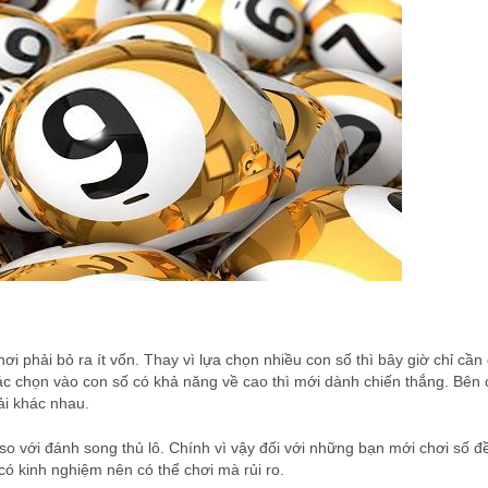
chơi phải bỏ ra ít vốn. Thay vì lựa chọn nhiều con số thì bây giờ chỉ cần
 xác chọn vào con số có khả năng về cao thì mới dành chiến thắng. Bên
iải khác nhau.
so với đánh song thủ lô. Chính vì vậy đối với những bạn mới chơi số đ
có kinh nghiệm nên có thể chơi mà rủi ro.