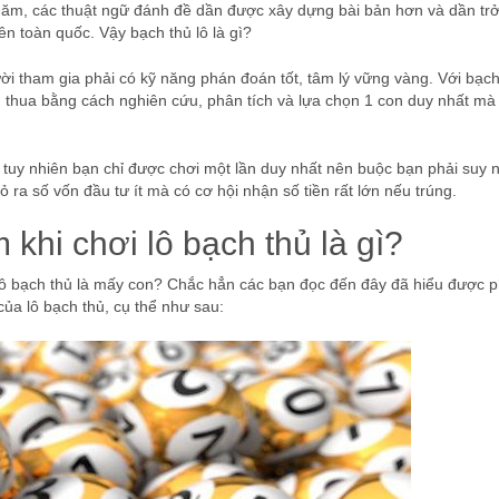
 năm, các thuật ngữ đánh đề dần được xây dựng bài bản hơn và dần tr
ên toàn quốc. Vậy bạch thủ lô là gì?
ười tham gia phải có kỹ năng phán đoán tốt, tâm lý vững vàng. Với bạch 
g thua bằng cách nghiên cứu, phân tích và lựa chọn 1 con duy nhất mà
 tuy nhiên bạn chỉ được chơi một lần duy nhất nên buộc bạn phải suy n
ỏ ra số vốn đầu tư ít mà có cơ hội nhận số tiền rất lớn nếu trúng.
i chơi lô bạch thủ là gì?
 Lô bạch thủ là mấy con? Chắc hẳn các bạn đọc đến đây đã hiểu được 
ủa lô bạch thủ, cụ thể như sau: