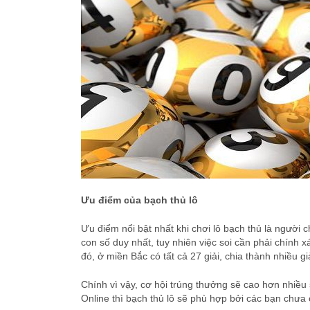
Ưu điểm của bạch thủ lô
Ưu điểm nổi bật nhất khi chơi lô bạch thủ là người 
con số duy nhất, tuy nhiên việc soi cần phải chính
đó, ở miền Bắc có tất cả 27 giải, chia thành nhiều g
Chính vì vậy, cơ hội trúng thưởng sẽ cao hơn nhiều 
Online thì bạch thủ lô sẽ phù hợp bởi các bạn chưa 