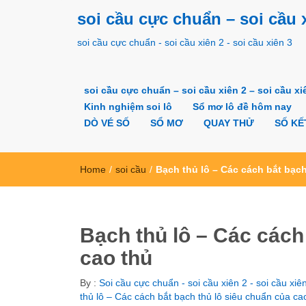
soi cầu cực chuẩn – soi cầu x
soi cầu cực chuẩn - soi cầu xiên 2 - soi cầu xiên 3
soi cầu cực chuẩn – soi cầu xiên 2 – soi cầu xi
Kinh nghiệm soi lô
Sổ mơ lô đề hôm nay
DÒ VÉ SỐ
SỔ MƠ
QUAY THỬ
SỐ KẾ
Home
/
soi cầu
/
Bạch thủ lô – Các cách bắt bạch
Bạch thủ lô – Các cách
cao thủ
By :
Soi cầu cực chuẩn - soi cầu xiên 2 - soi cầu xiê
thủ lô – Các cách bắt bạch thủ lô siêu chuẩn của ca