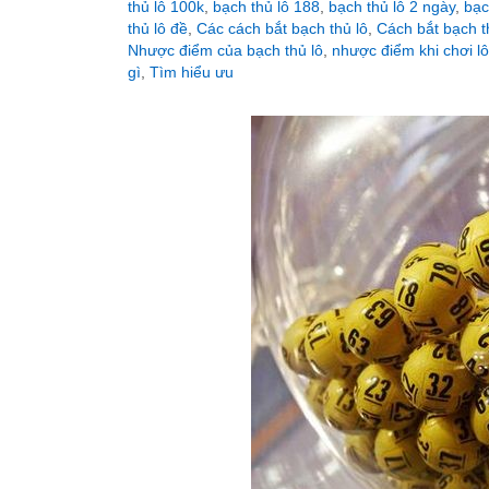
thủ lô 100k
,
bạch thủ lô 188
,
bạch thủ lô 2 ngày
,
bạc
thủ lô đề
,
Các cách bắt bạch thủ lô
,
Cách bắt bạch t
Nhược điểm của bạch thủ lô
,
nhược điểm khi chơi lô ba
gì
,
Tìm hiểu ưu