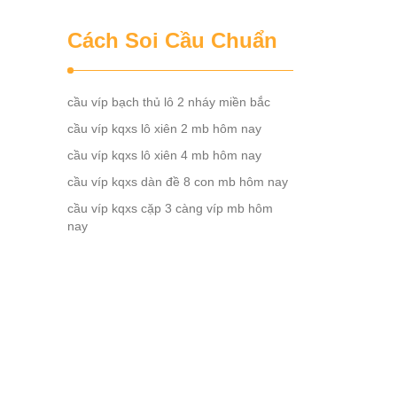
Cách Soi Cầu Chuẩn
cầu víp bạch thủ lô 2 nháy miền bắc
cầu víp kqxs lô xiên 2 mb hôm nay
cầu víp kqxs lô xiên 4 mb hôm nay
cầu víp kqxs dàn đề 8 con mb hôm nay
cầu víp kqxs cặp 3 càng víp mb hôm
nay