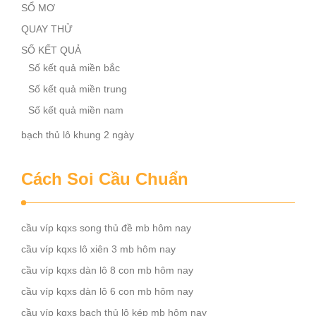
SỔ MƠ
QUAY THỬ
SỐ KẾT QUẢ
Số kết quả miền bắc
Số kết quả miền trung
Số kết quả miền nam
bạch thủ lô khung 2 ngày
Cách Soi Cầu Chuẩn
cầu víp kqxs song thủ đề mb hôm nay
cầu víp kqxs lô xiên 3 mb hôm nay
cầu víp kqxs dàn lô 8 con mb hôm nay
cầu víp kqxs dàn lô 6 con mb hôm nay
cầu víp kqxs bạch thủ lô kép mb hôm nay