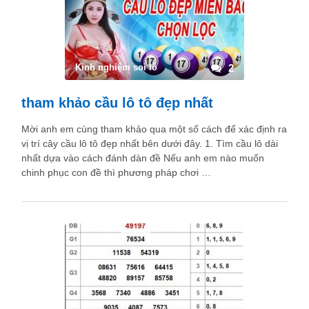
Kinh nghiệm soi lô
2
tham khảo cầu lô tô đẹp nhất
Mời anh em cùng tham khảo qua một số cách để xác định ra
vị trí cây cầu lô tô đẹp nhất bên dưới đây. 1. Tìm cầu lô dài
nhất dựa vào cách đánh dàn đề Nếu anh em nào muốn
chinh phục con đề thì phương pháp chơi …