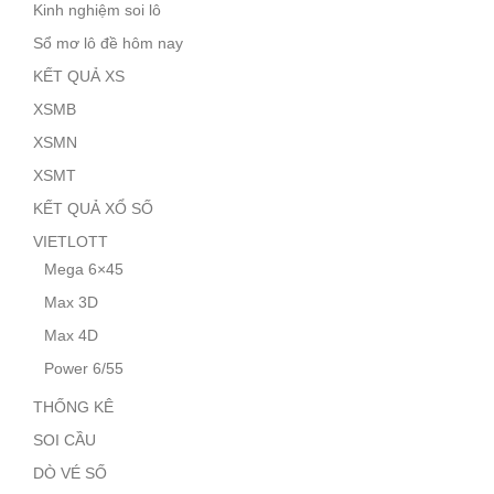
Kinh nghiệm soi lô
Sổ mơ lô đề hôm nay
KẾT QUẢ XS
XSMB
XSMN
XSMT
KẾT QUẢ XỔ SỐ
VIETLOTT
Mega 6×45
Max 3D
Max 4D
Power 6/55
THỐNG KÊ
SOI CẦU
DÒ VÉ SỐ