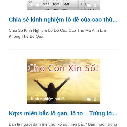
Kinh nghiệm soi lô
2
Chia sẻ kinh nghiệm lô đề của cao thủ mà anh em không thể bỏ qua
Chia Sẻ Kinh Nghiệm Lô Đề Của Cao Thủ Mà Anh Em
Không Thể Bỏ Qua
Kinh nghiệm soi lô
2
Kqxs miền bắc lô gan, lô to – Trúng lớn, trúng nhiều
Bạn là người đam mê chơi xổ số miền bắc? Bạn muốn trúng