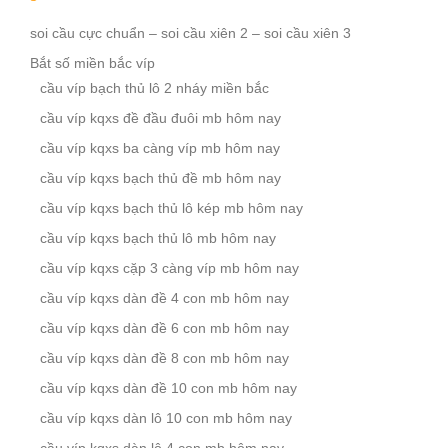
soi cầu cực chuẩn – soi cầu xiên 2 – soi cầu xiên 3
Bắt số miền bắc víp
cầu víp bạch thủ lô 2 nháy miền bắc
cầu víp kqxs đề đầu đuôi mb hôm nay
cầu víp kqxs ba càng víp mb hôm nay
cầu víp kqxs bạch thủ đề mb hôm nay
cầu víp kqxs bạch thủ lô kép mb hôm nay
cầu víp kqxs bạch thủ lô mb hôm nay
cầu víp kqxs cặp 3 càng víp mb hôm nay
cầu víp kqxs dàn đề 4 con mb hôm nay
cầu víp kqxs dàn đề 6 con mb hôm nay
cầu víp kqxs dàn đề 8 con mb hôm nay
cầu víp kqxs dàn đề 10 con mb hôm nay
cầu víp kqxs dàn lô 10 con mb hôm nay