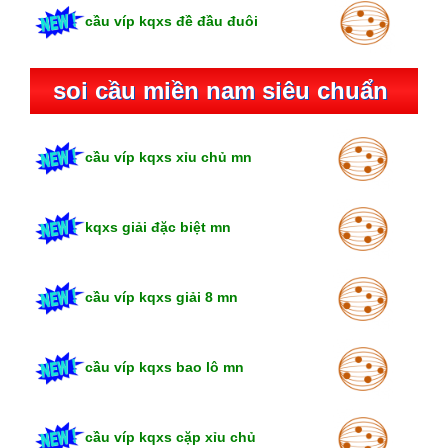
cầu víp kqxs đề đầu đuôi
soi cầu miền nam siêu chuẩn
cầu víp kqxs xỉu chủ mn
kqxs giải đặc biệt mn
cầu víp kqxs giải 8 mn
cầu víp kqxs bao lô mn
cầu víp kqxs cặp xỉu chủ