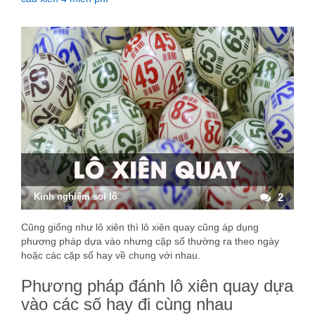
Kinh nghiệm soi lô
2
Cũng giống như lô xiên thì lô xiên quay cũng áp dụng
phương pháp dựa vào nhưng cặp số thường ra theo ngày
hoặc các cặp số hay về chung với nhau.
Phương pháp đánh lô xiên quay dựa
vào các số hay đi cùng nhau