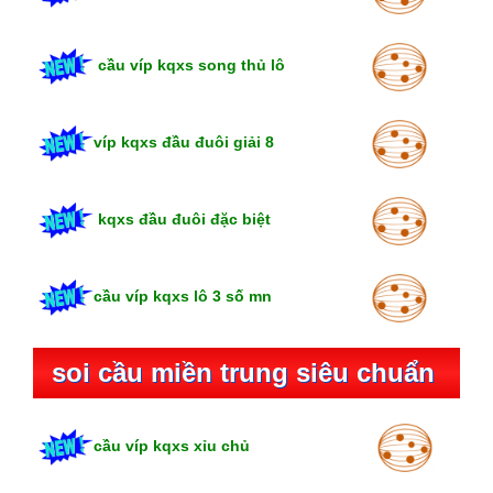
cầu víp kqxs song thủ lô
víp kqxs đầu đuôi giải 8
kqxs đầu đuôi đặc biệt
cầu víp kqxs lô 3 số mn
soi cầu miền trung siêu chuẩn
cầu víp kqxs xỉu chủ