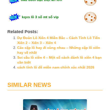
kqxs lô 3 số mt số vip
Related Posts:
Dự Đoán Lô Xiên 4 Miền Bắc – Cách Tính Lô Tiền
Xiên 2 – Xiên 3 – Xiên 4
Các cặp lô hay đi cùng nhau – Những cặp lô xiên
hay về nhất
Soi cầu lô xiên 4 – Một số cách đánh lô xiên 4 bạn
cần biết
cách tính lô đề miền nam chính xác nhất 2026
SIMILAR NEWS